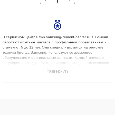
В сервисном центре tmn.samsung-remont-center.ru в Тюмени
работают опытные мастера с профильным образованием и
стажем от 5 до 12 лет. Они специализируются на ремонте
техники бренда Samsung, используют современное
оборудование и оригинальные запчасти. Каждый инженер
регулярно проходит обучение и сертификацию, что позволяет
быстро и точноdiagnostikировать поломки и восстанавливать
Развернуть
технику с сохранением гарантии до 3 лет. Наши мастера
решают сложные случаи: от замены матриц и материнских
плат до ремонта после залития и восстановления данных.
Благодаря высокой квалификации и ответственному подходу
клиенты получают быстрый, качественный ремонт и понятные
объяснения по результатам диагностики.