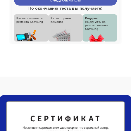
По окончанию теста вы получаете:
Расчет стоимости
Расчет сроков
Подарок:
ремонта Samsung
ремонта
скидку
25%
на
ремонт техники
Samsung