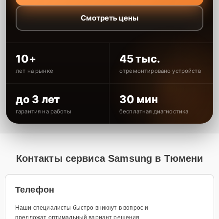
Смотреть цены
10+
45 тыс.
лет на рынке
отремонтировано устройств
до 3 лет
30 мин
гарантия на работы
бесплатная диагностика
Контакты сервиса Samsung в Тюмени
Телефон
Наши специалисты быстро вникнут в вопрос и
предложат оптимальный вариант решения