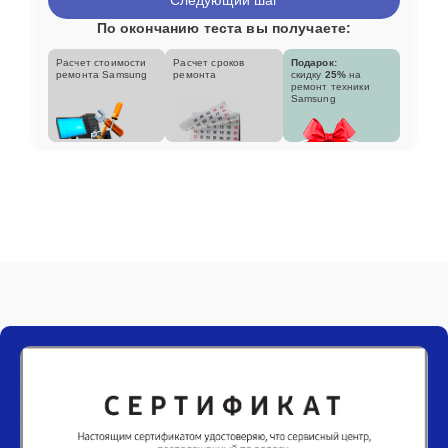
По окончанию теста вы получаете:
Расчет стоимости
Расчет сроков
Подарок:
ремонта Samsung
ремонта
скидку
25%
на
ремонт техники
Samsung