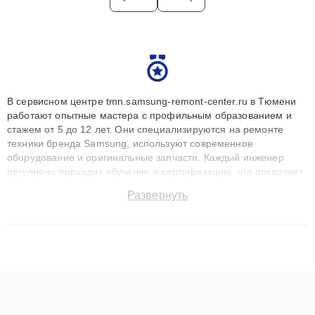
В сервисном центре tmn.samsung-remont-center.ru в Тюмени
работают опытные мастера с профильным образованием и
стажем от 5 до 12 лет. Они специализируются на ремонте
техники бренда Samsung, используют современное
оборудование и оригинальные запчасти. Каждый инженер
регулярно проходит обучение и сертификацию, что позволяет
быстро и точноdiagnostikировать поломки и восстанавливать
Развернуть
технику с сохранением гарантии до 3 лет. Наши мастера
решают сложные случаи: от замены матриц и материнских
плат до ремонта после залития и восстановления данных.
Благодаря высокой квалификации и ответственному подходу
клиенты получают быстрый, качественный ремонт и понятные
объяснения по результатам диагностики.