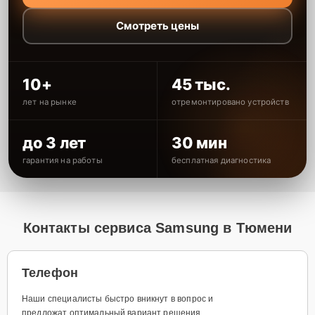
Смотреть цены
10+
45 тыс.
лет на рынке
отремонтировано устройств
до 3 лет
30 мин
гарантия на работы
бесплатная диагностика
Контакты сервиса Samsung в Тюмени
Телефон
Наши специалисты быстро вникнут в вопрос и
предложат оптимальный вариант решения