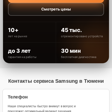
Смотреть цены
10+
45 тыс.
лет на рынке
отремонтировано устройств
до 3 лет
30 мин
гарантия на работы
бесплатная диагностика
Контакты сервиса Samsung в Тюмени
Телефон
Наши специалисты быстро вникнут в вопрос и
предложат оптимальный вариант решения