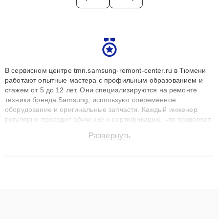
В сервисном центре tmn.samsung-remont-center.ru в Тюмени
работают опытные мастера с профильным образованием и
стажем от 5 до 12 лет. Они специализируются на ремонте
техники бренда Samsung, используют современное
оборудование и оригинальные запчасти. Каждый инженер
регулярно проходит обучение и сертификацию, что позволяет
быстро и точноdiagnostikировать поломки и восстанавливать
Развернуть
технику с сохранением гарантии до 3 лет. Наши мастера
решают сложные случаи: от замены матриц и материнских
плат до ремонта после залития и восстановления данных.
Благодаря высокой квалификации и ответственному подходу
клиенты получают быстрый, качественный ремонт и понятные
объяснения по результатам диагностики.