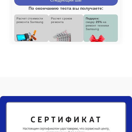
По окончанию теста вы получаете:
Расчет стоимости
Расчет сроков
Подарок:
ремонта Samsung
ремонта
скидку
25%
на
ремонт техники
Samsung