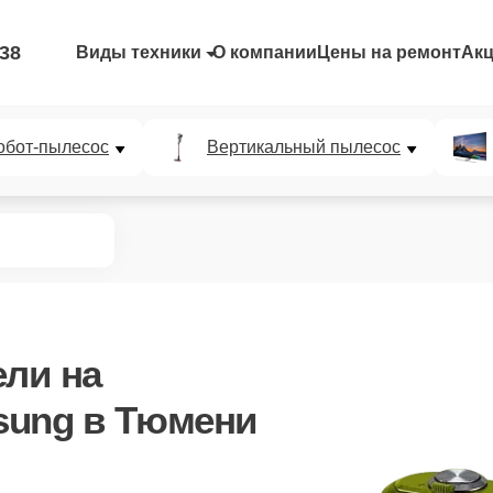
-38
Виды техники
О компании
Цены на ремонт
Ак
обот-пылесос
Вертикальный пылесос
ели
на
sung в Тюмени