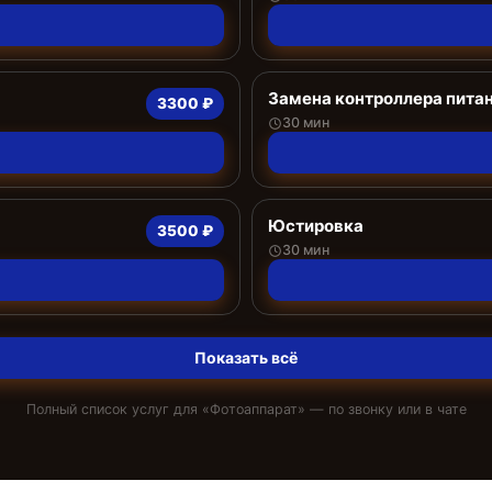
Замена контроллера пита
3300 ₽
30 мин
Юстировка
3500 ₽
30 мин
Показать всё
Полный список услуг для «
Фотоаппарат
» — по звонку или в чате