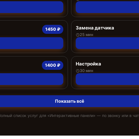
Замена датчика
1450 ₽
25 мин
Настройка
1400 ₽
30 мин
Показать всё
олный список услуг для «
Интерактивные панели
» — по звонку или в ча