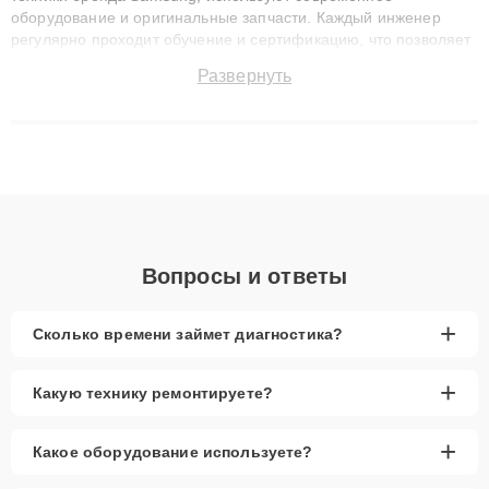
оборудование и оригинальные запчасти. Каждый инженер
регулярно проходит обучение и сертификацию, что позволяет
быстро и точноdiagnostikировать поломки и восстанавливать
Развернуть
технику с сохранением гарантии до 3 лет. Наши мастера
решают сложные случаи: от замены матриц и материнских
плат до ремонта после залития и восстановления данных.
Благодаря высокой квалификации и ответственному подходу
клиенты получают быстрый, качественный ремонт и понятные
объяснения по результатам диагностики.
Вопросы и ответы
+
Сколько времени займет диагностика?
+
Какую технику ремонтируете?
+
Какое оборудование используете?