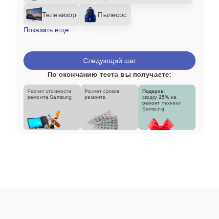
Телевизор
Пылесос
Показать еще
Следующий шаг
По окончанию теста вы получаете:
Расчет стоимости
Расчет сроков
Подарок:
ремонта Samsung
ремонта
скидку
25%
на
ремонт техники
Samsung