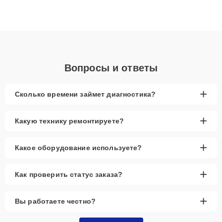
Благодаря высокой квалификации и ответственному подходу
клиенты получают быстрый, качественный ремонт и понятные
объяснения по результатам диагностики.
Вопросы и ответы
+
Сколько времени займет диагностика?
+
Какую технику ремонтируете?
+
Какое оборудование используете?
+
Как проверить статус заказа?
+
Вы работаете честно?