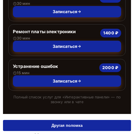
30 мин
Записаться
Ремонт платы электроники
1400 ₽
30 мин
Записаться
Устранение ошибок
2000 ₽
15 мин
Записаться
Полный список услуг для «
Интерактивные панели
» — по
звонку или в чате
Другая поломка