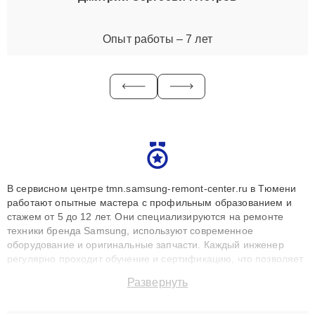
Опыт работы – 7 лет
В сервисном центре tmn.samsung-remont-center.ru в Тюмени
работают опытные мастера с профильным образованием и
стажем от 5 до 12 лет. Они специализируются на ремонте
техники бренда Samsung, используют современное
оборудование и оригинальные запчасти. Каждый инженер
регулярно проходит обучение и сертификацию, что позволяет
быстро и точноdiagnostikировать поломки и восстанавливать
Развернуть
технику с сохранением гарантии до 3 лет. Наши мастера
решают сложные случаи: от замены матриц и материнских
плат до ремонта после залития и восстановления данных.