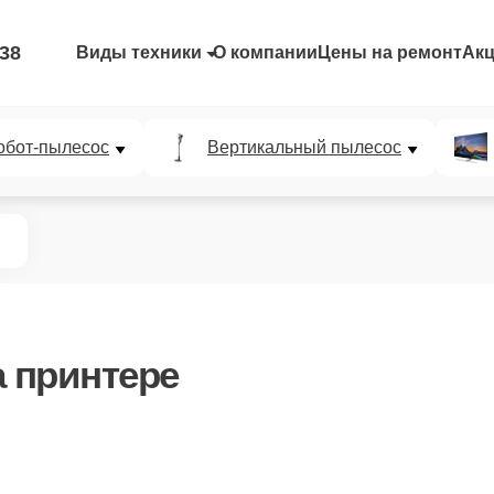
-38
Виды техники
О компании
Цены на ремонт
Ак
обот-пылесос
Вертикальный пылесос
 принтере