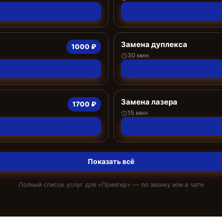
Замена дуплекса
1000 ₽
30 мин
Замена лазера
1700 ₽
15 мин
Показать всё
Полный список услуг для «
Принтер
» — по звонку или в чате