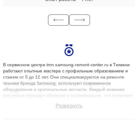
В сервисном центре tmn.samsung-remont-center.ru в Тюмени
работают опытные мастера с профильным образованием и
стажем от 5 до 12 лет. Они специализируются на ремонте
техники бренда Samsung, используют современное
оборудование и оригинальные запчасти. Каждый инженер
регулярно проходит обучение и сертификацию, что позволяет
быстро и точноdiagnostikировать поломки и восстанавливать
Развернуть
технику с сохранением гарантии до 3 лет. Наши мастера
решают сложные случаи: от замены матриц и материнских
плат до ремонта после залития и восстановления данных.
Благодаря высокой квалификации и ответственному подходу
клиенты получают быстрый, качественный ремонт и понятные