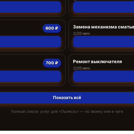
Замена механизма сматыв
800 ₽
20 мин
Ремонт выключателя
700 ₽
20 мин
Показать всё
Полный список услуг для «
Пылесос
» — по звонку или в чате