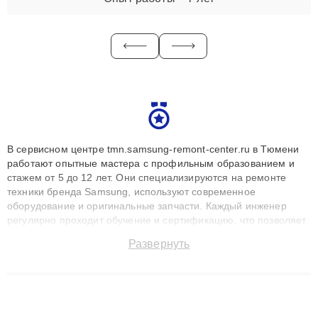
В сервисном центре tmn.samsung-remont-center.ru в Тюмени
работают опытные мастера с профильным образованием и
стажем от 5 до 12 лет. Они специализируются на ремонте
техники бренда Samsung, используют современное
оборудование и оригинальные запчасти. Каждый инженер
регулярно проходит обучение и сертификацию, что позволяет
быстро и точноdiagnostikировать поломки и восстанавливать
Развернуть
технику с сохранением гарантии до 3 лет. Наши мастера
решают сложные случаи: от замены матриц и материнских
плат до ремонта после залития и восстановления данных.
Благодаря высокой квалификации и ответственному подходу
клиенты получают быстрый, качественный ремонт и понятные