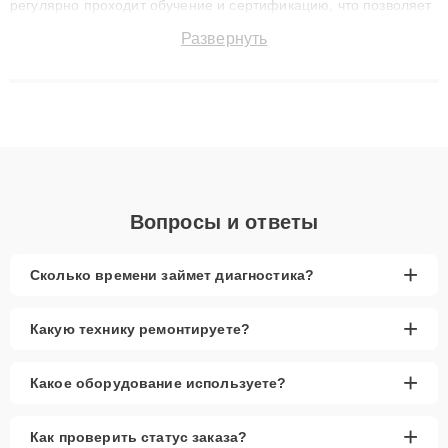
регулярно проходит обучение и сертификацию, что позволяет
быстро и точноdiagnostikировать поломки и восстанавливать
Развернуть
технику с сохранением гарантии до 3 лет. Наши мастера
решают сложные случаи: от замены матриц и материнских
плат до ремонта после залития и восстановления данных.
Благодаря высокой квалификации и ответственному подходу
клиенты получают быстрый, качественный ремонт и понятные
объяснения по результатам диагностики.
Вопросы и ответы
+
Сколько времени займет диагностика?
+
Какую технику ремонтируете?
+
Какое оборудование используете?
+
Как проверить статус заказа?