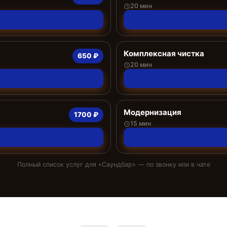
20 мин
Комплексная чистка
650 ₽
20 мин
Модернизация
1700 ₽
15 мин
Полный список услуг для «
Саундбар
» — по звонку или в чате