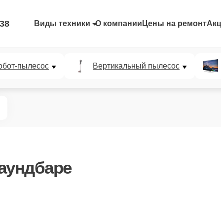
-38
Виды техники
О компании
Цены на ремонт
Ак
обот-пылесос
Вертикальный пылесос
аундбаре