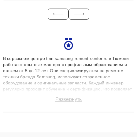
В сервисном центре tmn.samsung-remont-center.ru в Тюмени
работают опытные мастера с профильным образованием и
стажем от 5 до 12 лет. Они специализируются на ремонте
техники бренда Samsung, используют современное
оборудование и оригинальные запчасти. Каждый инженер
регулярно проходит обучение и сертификацию, что позволяет
быстро и точноdiagnostikировать поломки и восстанавливать
Развернуть
технику с сохранением гарантии до 3 лет. Наши мастера
решают сложные случаи: от замены матриц и материнских
плат до ремонта после залития и восстановления данных.
Благодаря высокой квалификации и ответственному подходу
клиенты получают быстрый, качественный ремонт и понятные
объяснения по результатам диагностики.