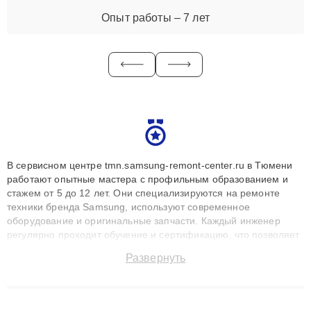
Опыт работы – 7 лет
В сервисном центре tmn.samsung-remont-center.ru в Тюмени
работают опытные мастера с профильным образованием и
стажем от 5 до 12 лет. Они специализируются на ремонте
техники бренда Samsung, используют современное
оборудование и оригинальные запчасти. Каждый инженер
регулярно проходит обучение и сертификацию, что позволяет
быстро и точноdiagnostikировать поломки и восстанавливать
Развернуть
технику с сохранением гарантии до 3 лет. Наши мастера
решают сложные случаи: от замены матриц и материнских
плат до ремонта после залития и восстановления данных.
Благодаря высокой квалификации и ответственному подходу