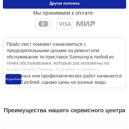
Другая поломка
Мы принимаем к оплате:
Прайс-лист поможет ознакомиться с
предварительными ценами на ремонт или
обслуживание тв-приставок Samsung в любой из
точек обслуживания, которые расположены по
всему городу Тюмень. Средняя стоимость
ремонтных или профилактических работ начинается
Подробнее
от 1250 рублей, однако цены на разные виды
комплектующих могут различаться. Полную
стоимость работ с учётом запчастей или расходных
материалов необходимо уточнять со специалистом
службы заботы о клиентах. Для расчета итоговой
Преимущества нашего сервисного центра
стоимости ремонта тв-приставки достаточно
позвонить по телефону горячей линии
+7 (345) 251-
83-38
или оставить заявку на нашем сайте