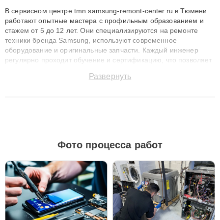
В сервисном центре tmn.samsung-remont-center.ru в Тюмени
работают опытные мастера с профильным образованием и
стажем от 5 до 12 лет. Они специализируются на ремонте
техники бренда Samsung, используют современное
оборудование и оригинальные запчасти. Каждый инженер
регулярно проходит обучение и сертификацию, что позволяет
быстро и точноdiagnostikировать поломки и восстанавливать
Развернуть
технику с сохранением гарантии до 3 лет. Наши мастера
решают сложные случаи: от замены матриц и материнских
плат до ремонта после залития и восстановления данных.
Благодаря высокой квалификации и ответственному подходу
клиенты получают быстрый, качественный ремонт и понятные
объяснения по результатам диагностики.
Фото процесса работ