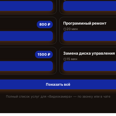
Программный ремонт
800 ₽
20 мин
Замена диска управления
1500 ₽
15 мин
Показать всё
Полный список услуг для «
Видеокамера
» — по звонку или в чате