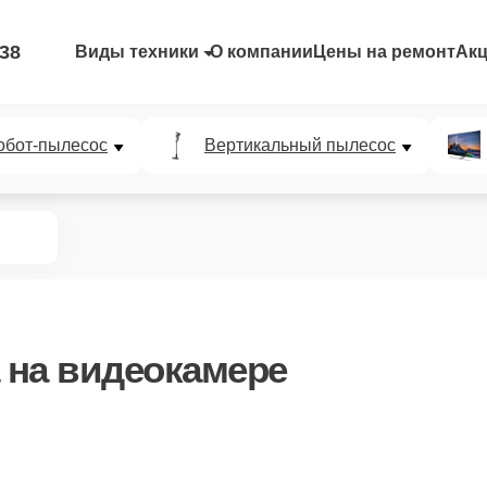
-38
Виды техники
О компании
Цены на ремонт
Ак
обот-пылесос
Вертикальный пылесос
на видеокамере