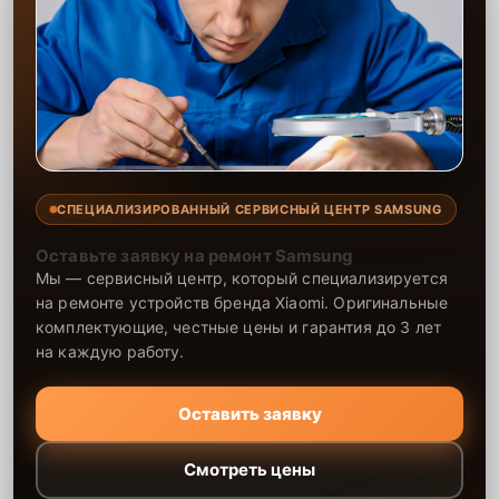
последствия таких происшествий. Мы используем только
качественные материалы и даем гарантию на выполненные
работы, что обеспечивает долгосрочную работоспособность
техники. Один раз обратившись к нам, вы получите решение,
которое позволит вашей технике работать без сбоев ещё долгие
годы.
СПЕЦИАЛИЗИРОВАННЫЙ СЕРВИСНЫЙ ЦЕНТР SAMSUNG
Оставьте заявку на ремонт Samsung
Мы — сервисный центр, который специализируется
на ремонте устройств бренда Xiaomi. Оригинальные
комплектующие, честные цены и гарантия до 3 лет
на каждую работу.
Оставить заявку
Смотреть цены