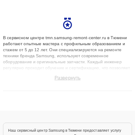
В сервисном центре tmn.samsung-remont-center.ru в Тюмени
работают опытные мастера с профильным образованием и
стажем от 5 до 12 лет. Они специализируются на ремонте
техники бренда Samsung, используют современное
оборудование и оригинальные запчасти. Каждый инженер
регулярно проходит обучение и сертификацию, что позволяет
быстро и точноdiagnostikировать поломки и восстанавливать
Развернуть
технику с сохранением гарантии до 3 лет. Наши мастера
решают сложные случаи: от замены матриц и материнских
плат до ремонта после залития и восстановления данных.
Благодаря высокой квалификации и ответственному подходу
клиенты получают быстрый, качественный ремонт и понятные
объяснения по результатам диагностики.
Наш сервисный центр Samsung в Тюмени предоставляет услугу