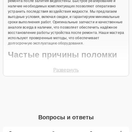
ремонта после залития видеостены. Быстрое реагирование и
наличие необходимых комплектующих позволяют оперативно
устранить последствия воздействия жидкости. Мы предлагаем
выгодные условия, включая скидки, и гарантируем минимальные
сроки выполнения работ. Оригинальные запчасти и качественные
аналоги всегда в наличии, что позволяет обеспечить надёжное
восстановление работы устройства после ремонта. Наши мастера
используют проверенные методы, что обеспечивает
долгосрочную эксплуатацию оборудования.
Частые причины поломки
Попадание жидкости на внутренние компоненты.
Развернуть
Короткое замыкание вследствие залития.
Окисление контактных площадок.
Выход из строя электронных компонентов.
Сбой в работе контроллеров после попадания
жидкости.
Вопросы и ответы
Для ремонта после залития видеостены свяжитесь с нами по
телефону +7 (345) 251-83-38 или оставьте
Заявку на сайте
.
Специалист свяжется с вами в течение минуты, чтобы обсудить