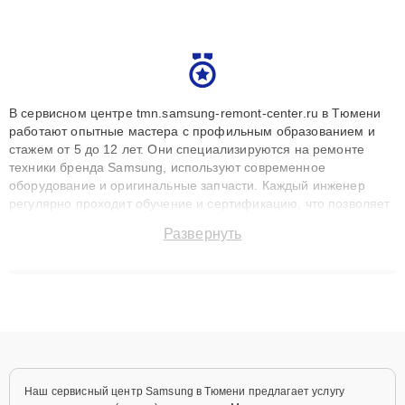
В сервисном центре tmn.samsung-remont-center.ru в Тюмени
работают опытные мастера с профильным образованием и
стажем от 5 до 12 лет. Они специализируются на ремонте
техники бренда Samsung, используют современное
оборудование и оригинальные запчасти. Каждый инженер
регулярно проходит обучение и сертификацию, что позволяет
быстро и точноdiagnostikировать поломки и восстанавливать
Развернуть
технику с сохранением гарантии до 3 лет. Наши мастера
решают сложные случаи: от замены матриц и материнских
плат до ремонта после залития и восстановления данных.
Благодаря высокой квалификации и ответственному подходу
клиенты получают быстрый, качественный ремонт и понятные
объяснения по результатам диагностики.
Наш сервисный центр Samsung в Тюмени предлагает услугу