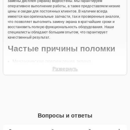
замены дисплея (экрана) видеостены. Мы гарантируем
оперативное выполнение работы, а также предоставляем низкие
цены и скидки для постоянных клиентов. В наличии всегда
имеются как оригинальные запчасти, так и проверенные аналоги,
что позволяет выполнить замену экрана в кратчайшие сроки и
восстановить полную функциональность оборудования. Наши
специалисты обладают большим опытом, что гарантирует
качественный результат.
Частые причины поломки
Механические повреждения экрана.
Развернуть
Появление трещин на дисплее.
Неисправности матрицы или подсветки.
Проблемы с отображением изображения.
Выход из строя после перегрева.
Чтобы заказать замену дисплея видеостены, свяжитесь с нами по
телефону +7 (345) 251-83-38 или оставьте
Заявку на сайте
. Наш
Вопросы и ответы
специалист свяжется с вами в течение минуты для уточнения
деталей и записи на диагностику и замену экрана вашего
устройства.