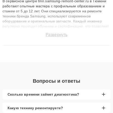
В сервисном центре tmn.samsung-remont-center.ru в Тюмени
работают опытные мастера с профильным образованием и
стажем от 5 до 12 лет. Они специализируются на ремонте
техники бренда Samsung, используют современное
оборудование и оригинальные запчасти. Каждый инженер
регулярно проходит обучение и сертификацию, что позволяет
быстро и точноdiagnostikировать поломки и восстанавливать
Развернуть
технику с сохранением гарантии до 3 лет. Наши мастера
решают сложные случаи: от замены матриц и материнских
плат до ремонта после залития и восстановления данных.
Благодаря высокой квалификации и ответственному подходу
клиенты получают быстрый, качественный ремонт и понятные
объяснения по результатам диагностики.
Вопросы и ответы
+
Сколько времени займет диагностика?
+
Какую технику ремонтируете?