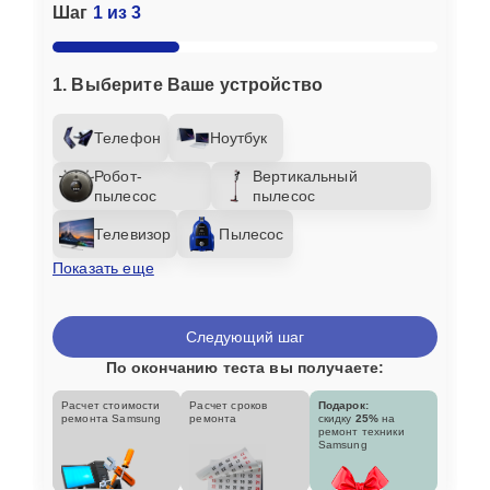
Шаг
1 из 3
1. Выберите Ваше устройство
Телефон
Ноутбук
Робот-
Вертикальный
пылесос
пылесос
Телевизор
Пылесос
Показать еще
Следующий шаг
По окончанию теста вы получаете:
Расчет стоимости
Расчет сроков
Подарок:
ремонта Samsung
ремонта
скидку
25%
на
ремонт техники
Samsung