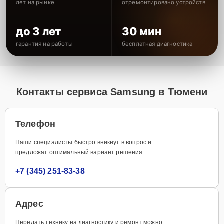
лет на рынке
отремонтировано устройств
до 3 лет
30 мин
гарантия на работы
бесплатная диагностика
Контакты сервиса Samsung в Тюмени
Телефон
Наши специалисты быстро вникнут в вопрос и
предложат оптимальный вариант решения
+7 (345) 251-83-38
Адрес
Передать технику на диагностику и ремонт можно