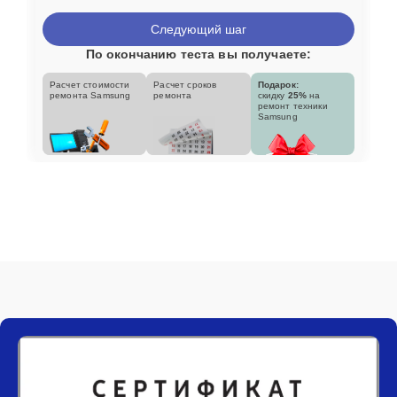
Следующий шаг
По окончанию теста вы получаете:
Расчет стоимости
Расчет сроков
Подарок:
ремонта Samsung
ремонта
скидку
25%
на
ремонт техники
Samsung