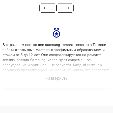
В сервисном центре tmn.samsung-remont-center.ru в Тюмени
работают опытные мастера с профильным образованием и
стажем от 5 до 12 лет. Они специализируются на ремонте
техники бренда Samsung, используют современное
оборудование и оригинальные запчасти. Каждый инженер
регулярно проходит обучение и сертификацию, что позволяет
быстро и точноdiagnostikировать поломки и восстанавливать
Развернуть
технику с сохранением гарантии до 3 лет. Наши мастера
решают сложные случаи: от замены матриц и материнских
плат до ремонта после залития и восстановления данных.
Благодаря высокой квалификации и ответственному подходу
клиенты получают быстрый, качественный ремонт и понятные
объяснения по результатам диагностики.